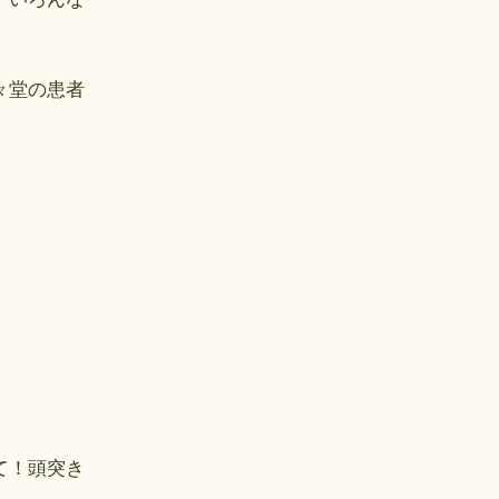
々堂の患者
て！頭突き