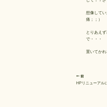
して！？さ
想像してい
痛；；）
とりあえず
で・・・
置いてかれ
前