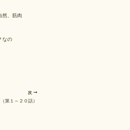
当然、筋肉
？なの
。
次
信（第１～２０話）