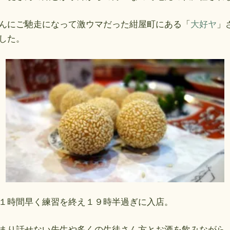
んにご馳走になって激ウマだった紺屋町にある「
大好ヤ
」
した。
１時間早く練習を終え１９時半過ぎに入店。
まり話せない先生や多くの生徒さん方とお酒を飲みながら