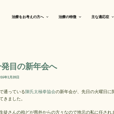
治療をお考えの方へ
治療の特徴
主な適応症
一発目の新年会へ
016年1月28日
で通っている
陳氏太極拳協会
の新年会が、先日の火曜日に
てきました。
生徒さんの殆どが県外からの方々なので地元の私に任され