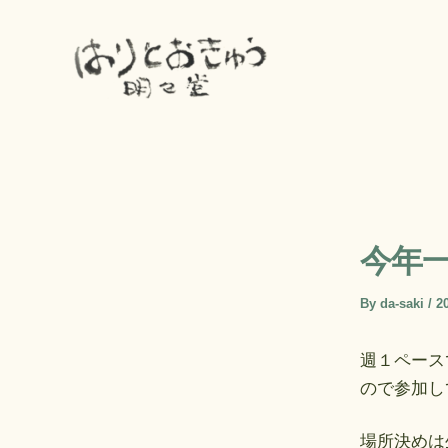
内
容
を
ス
キ
ッ
プ
今年
By
da-saki
/
2
週１ペース
ので参加し
場所決めは