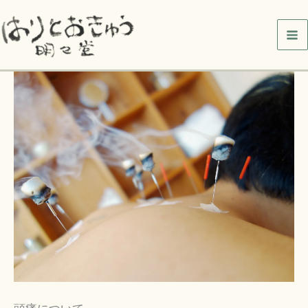
内
容
を
ス
キ
ッ
プ