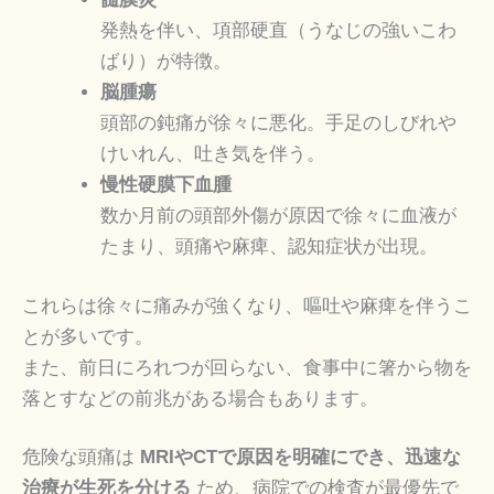
発熱を伴い、項部硬直（うなじの強いこわ
ばり）が特徴。
脳腫瘍
頭部の鈍痛が徐々に悪化。手足のしびれや
けいれん、吐き気を伴う。
慢性硬膜下血腫
数か月前の頭部外傷が原因で徐々に血液が
たまり、頭痛や麻痺、認知症状が出現。
これらは徐々に痛みが強くなり、嘔吐や麻痺を伴うこ
とが多いです。
また、前日にろれつが回らない、食事中に箸から物を
落とすなどの前兆がある場合もあります。
危険な頭痛は
MRIやCTで原因を明確にでき、迅速な
治療が生死を分ける
ため、病院での検査が最優先で