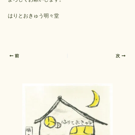
はりとおきゅう明々堂
前
次