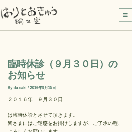
内
容
を
ス
キ
ッ
プ
臨時休診（９月３０日）の
お知らせ
By
da-saki
/
2016年9月15日
２０１６年 ９月３０日
は臨時休診とさせて頂きます。
皆さまにはご迷惑をお掛けしますが、ご了承の程、
よろしくお願いします。