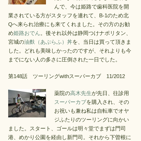
んで、今は姫路で歯科医院を開
業されている方がスタッフを連れて、B-1のため北
Qへ来られ治療にも来てくれました。その方のお勧
め
姫路おでん
。後それ以外は静岡つけナポリタン、
宮城の
油麩（あぶらふ）丼
を、当日は買って頂きま
した。どれも美味しかったのですが、それよりも今
までにない人の多さに圧倒された一日でした。
第148話 ツーリングwithスーパーカブ 11/2012
薬院の
高木先生
が先日、往診用
スーパーカブ
を購入され、その
お祝いも兼ね私は自転車でオヤ
ジふたりのツーリングに向かい
ました。スタート、ゴールは明々堂でまずは門司
港、めかり公園を経由し新門司。それから下曽根に