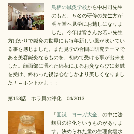
鳥栖の鍼灸学校
から中村司先生
のもと、５名の研修の先生方が
明々堂へ見学にお越しになりま
した。今年は皆さんお若い先生
方ばかりで鍼灸の世界にも毎年新しい風が吹いてい
る事を感じました。また見学の合間に研究テーマで
ある美容鍼灸なるものを、初めて受ける事が出来ま
した。顔面部に濡れた綿花によるお灸ならびに刺鍼
を受け、終わった後は心なしかより美しくなりまし
た！←ホントかよ；；
第153話 ホラ貝の浄化 04/2013
「
図説 ヨーガ大全
」の中に法
螺貝の浄化というものがありま
す。決められた量の生理食塩水