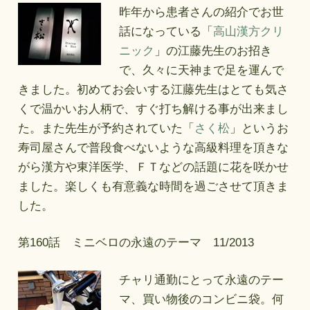
昨年から患者さんの紹介でお世
話になっている「
高山漢方クリ
ニック
」の江藤先生のお招き
で、久々に天神まで足を運んで
きました。初めてお会いする江藤先生はとても気さ
くで温かいお人柄で、すぐ打ち解ける事が出来まし
た。また先生が予約されていた「
さく松
」というお
寿司屋さんで普段食べないような高級料理を頂きな
がら漢方や東洋医学、ＦＴなどの話題に花を咲かせ
ました。楽しくも有意義な時間を過ごさせて頂きま
した。
第160話 ミニベロの永遠のテーマ 11/2013
チャリ通勤にとって永遠のテー
マ、買い物後のコンビニ袋。何