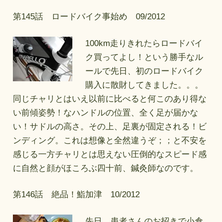
第145話 ロードバイク事始め 09/2012
100km走りきれたらロードバイ
ク買ってよし！という勝手なル
ールで先日、初のロードバイク
購入に散財してきました。。。
同じチャリとはいえ以前に比べると何このあり得な
い前傾姿勢！なハンドルの位置、全く足が届かな
い！サドルの高さ。その上、足裏が固定される！ビ
ンディング。これは想像と全然違うぞ；；と不安を
感じる一方チャリとは思えない圧倒的なスピード感
に自然と顔がほころぶ四十前、鍼灸師なのです。
第146話 絶品！鮨加津 10/2012
先日、患者さんのお招きで小倉