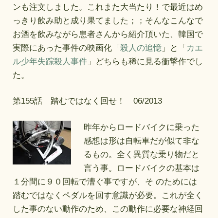
ンも注文しました。これまた大当たり！で最近はめ
っきり飲み助と成り果てました；；そんなこんなで
お酒を飲みながら患者さんから紹介頂いた、韓国で
実際にあった事件の映画化「
殺人の追憶
」と「
カエ
ル少年失踪殺人事件
」どちらも稀に見る衝撃作でし
た。
第155話 踏むではなく回せ！ 06/2013
昨年からロードバイクに乗った
感想は形は自転車だが似て非な
るもの。全く異質な乗り物だと
言う事。ロードバイクの基本は
１分間に９０回転で漕ぐ事ですが、そ のためには
踏むではなくペダルを回す意識が必要。これが全く
した事のない動作のため、この動作に必要な神経回