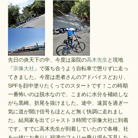
先日の炎天下の中、今度は薬院の
高木先生
と現地
「
宗像大社
」で落ち合うよう自転車で懲りずに走っ
てきました。今度は患者さんのアドバイスどおり、
SPFを顔中塗りたくってのスタートです！この時期
一番怖いのは脱水なので、こまめに水分を補給しな
がら黒崎、折尾を抜けました。途中、遠賀を過ぎ一
気に道が開け信号もほとんど無く快調に走れまし
た。結局家を出てジャスト３時間で宗像大社に到着
です。すでに高木先生が到着していたので各種、社
を一緒にお参りし福津のフェリー乗り場を下見した