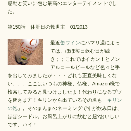
感動と笑いに包む最高のエンターテイメントでし
た。
第150話 休肝日の救世主 01/2013
最近
缶ワイン
にハマリ週によっ
ては、ほぼ毎日飲む日が続
き；；これではイカン！とノン
アルコールビールなど色々と手
を出してみましたが・・・どれも正直美味しくな
い。。。ここはいつもの神様、仏様、Amazon様で
検索してみると見つけましたよ！代わりになるブツ
を皆さま方！キリンから出ているその名も「
キリン
の泡
」。そのまんまのネーミングですが飲み口は、
ほぼシードル。お風呂上がりに飲むと超?おいしい
です、ハイ！