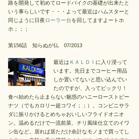
路を開発して初めてロードバイクの基礎が出来たと
いう事らしいです・・・よって最近はハムスターと
同じように日夜
ローラー台
を回してますよートホ
ホ；；；
第156話 知らぬが仏 07/2013
最近は
ＫＡＬＤＩ
に入り浸って
います。先日までコーヒー用品
しか置いてないと思い込んでい
たのですが、入ってビックリ！
食べ始めたら止まらない魅惑のハニーローストピー
ナツ（でもカロリー超コワイ；；）。コンビニサラ
ダに振りかけるとめちゃおいしいフライドオニオ
ン。温めるだけで一流前菜、チリ風味仕立てのイワ
シ缶など。居れば居ただけ余計なモノまで買ってし