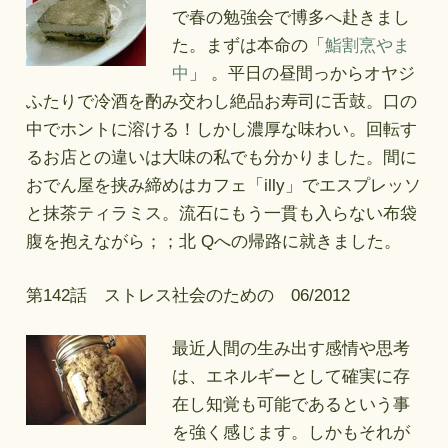
で春の勉強会で博多へ赴きまし
た。まずは本命の「
鮨割烹やま
中
」 。平日の昼間っからオヤジ
ふたりで冷酒を酌み交わし絶品お寿司に舌鼓。口の
中でホントに溶ける！しかし濃厚な味わい。回転す
るお店との違いは大味の私でも分かりました。間に
おでん屋を挟み締めはカフェ「illy」でエスプレッソ
と抹茶ティラミス。流石にもう一貫も入らない布袋
腹を抱えながら；；北 Qへの帰路に就きました。
第142話 ストレス社会のための 06/2012
最近人間の生み出す感情や思考
は、エネルギーとして確実に存
在し知覚も可能であるという事
を強く感じます。しかもそれが