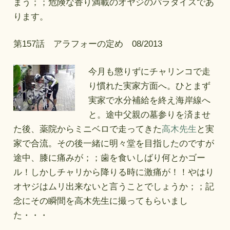
まう；；危険な香り満載のオヤジのパラダイスであ
ります。
第157話 アラフォーの定め 08/2013
今月も懲りずにチャリンコで走
り慣れた実家方面へ。ひとまず
実家で水分補給を終え海岸線へ
と。途中父親の墓参りを済ませ
た後、薬院からミニベロで走ってきた
高木先生
と実
家で合流。その後一緒に明々堂を目指したのですが
途中、膝に痛みが；；歯を食いしばり何とかゴー
ル！しかしチャリから降りる時に激痛が！！やはり
オヤジはムリ出来ないと言うことでしょうか；；記
念にその瞬間を高木先生に撮ってもらいまし
た・・・