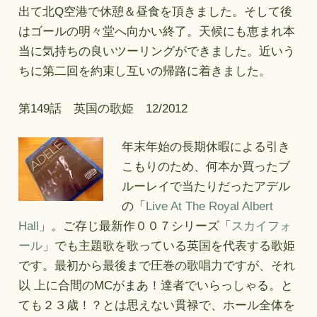
出て北Q空港で休憩＆昼食を頂きました。そして後
はゴールの明々堂へ向かい終了。天候にも恵まれ本
当に気持ちの良いツーリングができました。近いう
ちに第二回を約束し互いの帰路に着きました。
第149話 英国の歌姫 12/2012
年末年始の長期休暇による引き
こもりのため、何本か買ったブ
ルーレイで当たりだったアデル
の「
Live At The Royal Albert
Hall
」。ご存じ最新作００７シリーズ「
スカイフォ
ール
」でも主題歌を歌っている英国を代表する歌姫
です。最初から最後まで圧巻の歌唱力ですが、それ
以 上に合間のMCがまあ！達者でいらっしゃる。と
ても２３歳！？とは思えない貫禄で、ホール全体を