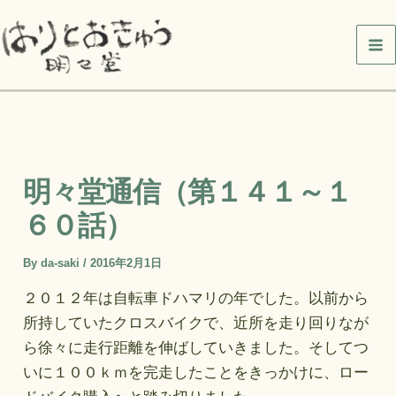
内
容
を
ス
キ
ッ
プ
明々堂通信（第１４１～１
６０話）
By
da-saki
/
2016年2月1日
２０１２年は自転車ドハマリの年でした。以前から
所持していたクロスバイクで、近所を走り回りなが
ら徐々に走行距離を伸ばしていきました。そしてつ
いに１００ｋｍを完走したことをきっかけに、ロー