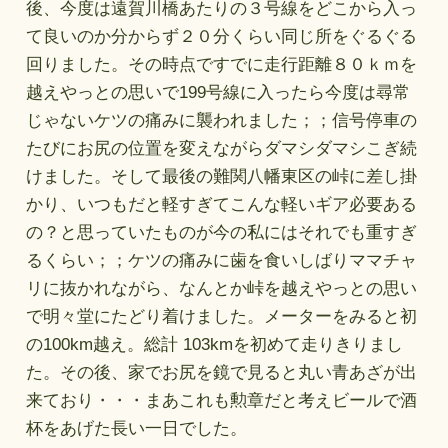
後、今度は遠賀川橋あたりの３号線をどこから入っ
て良いのか分からず２０分くらい同じ所をぐるぐる
回りました。その時点ですでに走行距離８０ｋｍを
越えやっとの思いで199号線に入ったら今度は尋常
じゃないケツの痛みに襲われました；；信号停車の
たびにお尻の位置を変えながらダマシダマシこぎ続
けました。そして最後の難関八幡東区の峠に差し掛
かり、いつもだと軽すぎてこんな軽いギア必要ある
の？と思っていたものが今の私にはそれでも重すぎ
るくらい；；ケツの痛みに歯を食いしばりママチャ
リに抜かれながら、なんとか峠を越えやっとの思い
で明々堂にたどり着けました。メーターをみると初
の100km越え。総計 103kmを初めて走りきりまし
た。その後、家でお尻を鏡で見ると丸い青あざが出
来ており・・・まあこれも勲章だと考えビールで酒
杯をあげた長い一日でした。