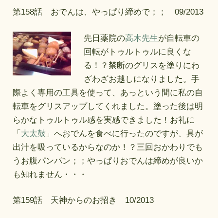
第158話 おでんは、やっぱり締めで；； 09/2013
先日薬院の
高木先生
が自転車の
回転がトゥルトゥルに良くな
る！？禁断のグリスを塗りにわ
ざわざお越しになりました。手
際よく専用の工具を使って、あっという間に私の自
転車をグリスアップしてくれました。塗った後は明
らかなトゥルトゥル感を実感できました！お礼に
「
大太鼓
」へおでんを食べに行ったのですが、具が
出汁を吸っているからなのか！？三回おかわりでも
うお腹パンパン；；やっぱりおでんは締めが良いか
も知れません・・・
第159話 天神からのお招き 10/2013