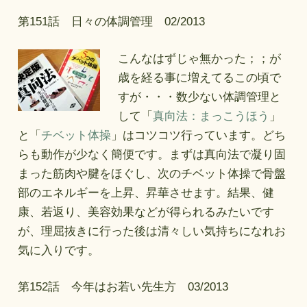
第151話 日々の体調管理 02/2013
こんなはずじゃ無かった；；が
歳を経る事に増えてるこの頃で
すが・・・数少ない体調管理と
して「
真向法：まっこうほう
」
と「
チベット体操
」はコツコツ行っています。どち
らも動作が少なく簡便です。まずは真向法で凝り固
まった筋肉や腱をほぐし、次のチベット体操で骨盤
部のエネルギーを上昇、昇華させます。結果、健
康、若返り、美容効果などが得られるみたいです
が、理屈抜きに行った後は清々しい気持ちになれお
気に入りです。
第152話 今年はお若い先生方 03/2013