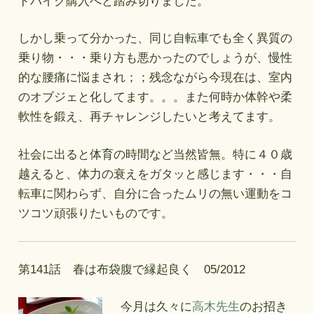
ドバイク購入へと踏み切りました。
しかし乗って分かった、同じ自転車でも全く異質の
乗り物・・・乗り方も悪かったのでしょうが、慢性
的な腰痛に悩まされ；；残念ながら今現在は、室内
のオブジェと化してます。。。また何時か体幹や柔
軟性を鍛え、再チャレンジしたいと考えてます。
社会に出ると体育の時間など当然皆無。特に４０歳
越えると、体力の衰えをガタッと感じます・・・自
転車に関わらず、自分に合ったムリの無い運動をコ
ツコツ頑張りたいものです。
第141話 春は布袋腹で縁起良く 05/2012
今月は久々に
高木先生
のお招き