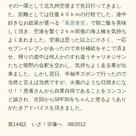
その一環として北九州空港まで先日行ってきまし
た。距離としては往復４０ｋｍの行程でした。途中
好きなお総菜が選べる「
葛原食堂
」で朝ご飯を美味
しく頂き、空港を繋ぐ２ｋｍ前後の海上橋を気持ち
よく走れました。空港は思った以上に小さく、一応
セブンイレブンがあったので水分補給をそこで済ま
せ、帰りの道中は何人かのすれ違うチャリオジサン
たちと暗黙の会釈を交わし、気持ちよく走る事が出
来ました。しかし翌日、半袖半ズボンで行ったので
当然と言えば当然ですが、火傷のような日焼きにな
り！！患者さんから自業自得であることをコンコン
と諭され、次回からSPF30をちゃんと塗るようあり
がたきアドバイスを頂きました。
第144話 いざ！宗像へ 08/2012