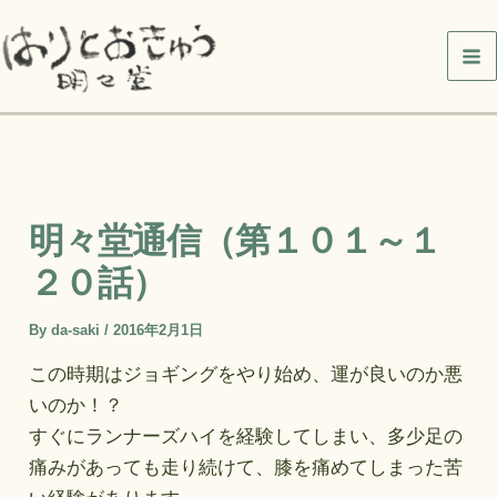
内
容
を
ス
キ
ッ
プ
明々堂通信（第１０１～１
２０話）
By
da-saki
/
2016年2月1日
この時期はジョギングをやり始め、運が良いのか悪
いのか！？
すぐにランナーズハイを経験してしまい、多少足の
痛みがあっても走り続けて、膝を痛めてしまった苦