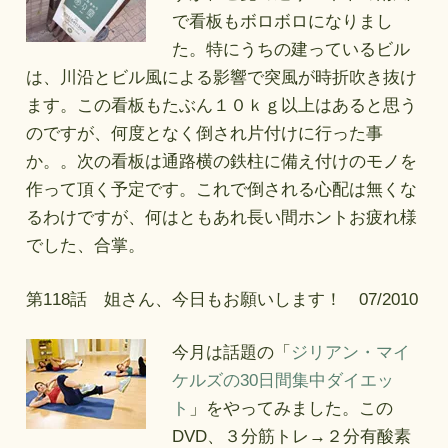
で看板もボロボロになりまし
た。特にうちの建っているビル
は、川沿とビル風による影響で突風が時折吹き抜け
ます。この看板もたぶん１０ｋｇ以上はあると思う
のですが、何度となく倒され片付けに行った事
か。。次の看板は通路横の鉄柱に備え付けのモノを
作って頂く予定です。これで倒される心配は無くな
るわけですが、何はともあれ長い間ホントお疲れ様
でした、合掌。
第118話 姐さん、今日もお願いします！ 07/2010
今月は話題の「
ジリアン・マイ
ケルズの30日間集中ダイエッ
ト
」をやってみました。この
DVD、３分筋トレ→２分有酸素