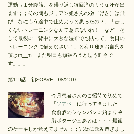
運動→１分腹筋、を繰り返し毎回滝のような汗が出
ます；；その間もジリアン姐さんの檄（げき）は飛
び「なにもう途中で止めようと思ったの？」「苦し
くないトレーニングなんて意味ないわ！」など。そ
して最後に「背中に大きな湿布でも貼って、明日の
トレーニングに備えなさい！」と有り難きお言葉を
頂きm__m また明日も頑張ろうと思う昨今で
す。。。
第119話 初SOAVE 08/2010
今月患者さんのご招待で初めて
「
ソアベ
」に行ってきました。
食前酒のシャンパンに始まり冷
製ポタージュあとは・・・最後
のケーキしか覚えてません；；完璧に飲み過ぎまし