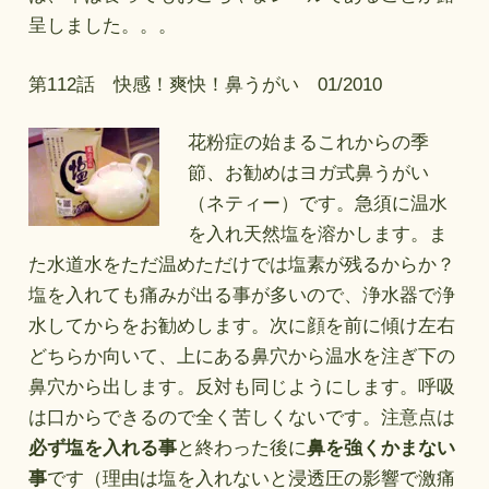
呈しました。。。
第112話 快感！爽快！鼻うがい 01/2010
花粉症の始まるこれからの季
節、お勧めはヨガ式鼻うがい
（ネティー）です。急須に温水
を入れ天然塩を溶かします。ま
た水道水をただ温めただけでは塩素が残るからか？
塩を入れても痛みが出る事が多いので、浄水器で浄
水してからをお勧めします。次に顔を前に傾け左右
どちらか向いて、上にある鼻穴から温水を注ぎ下の
鼻穴から出します。反対も同じようにします。呼吸
は口からできるので全く苦しくないです。注意点は
必ず塩を入れる事
と終わった後に
鼻を強くかまない
事
です（理由は塩を入れないと浸透圧の影響で激痛