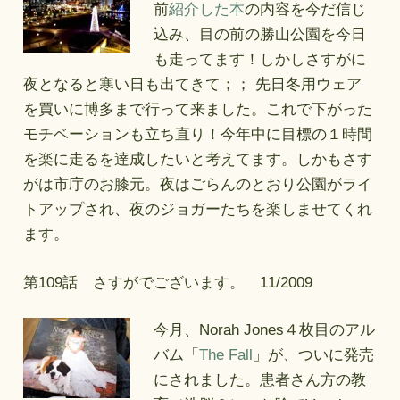
前
紹介した本
の内容を今だ信じ
込み、目の前の勝山公園を今日
も走ってます！しかしさすがに
夜となると寒い日も出てきて；； 先日冬用ウェア
を買いに博多まで行って来ました。これで下がった
モチベーションも立ち直り！今年中に目標の１時間
を楽に走るを達成したいと考えてます。しかもさす
がは市庁のお膝元。夜はごらんのとおり公園がライ
トアップされ、夜のジョガーたちを楽しませてくれ
ます。
第109話 さすがでございます。 11/2009
今月、Norah Jones４枚目のアル
バム「
The Fall
」が、ついに発売
にされました。患者さん方の教