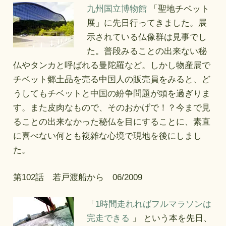
九州国立博物館
「聖地チベット
展」に先日行ってきました。展
示されている仏像群は見事でし
た。普段みることの出来ない秘
仏やタンカと呼ばれる曼陀羅など。しかし物産展で
チベット郷土品を売る中国人の販売員をみると、ど
うしてもチベットと中国の紛争問題が頭を過ぎりま
す。また皮肉なもので、そのおかげで！？今まで見
ることの出来なかった秘仏を目にすることに、素直
に喜べない何とも複雑な心境で現地を後にしまし
た。
第102話 若戸渡船から 06/2009
「
1時間走れればフルマラソンは
完走できる
」 という本を先日、