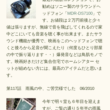
勧めはソニー製のサラウンドヘ
ッドフォン「
MDR-DS7100
」で
す。お値段は２万円前後と少々
値は張りますが、無線で音を飛ばしてくれるので家
中どこにいても音楽を聴く事が出来ます。またサラ
ウンド機能が優秀で、映画をこのヘッドフォンで聴
くと後ろから足音が聞こえたり（何度もひとり部屋
の中で振り返ります・・）爆発音などは鳥肌モノで
す。映画好きだけど集合住宅でホームシアター セ
ットが組めない方には、最高のアイテムだと思いま
す。
第117話 雨風の中、ご苦労様でした 06/2010
今年で明々堂も６年目を迎えま
すが、ご覧の通り５年半の雨風