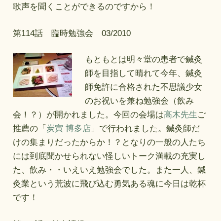
歌声を聞くことができるのですから！
第114話 臨時勉強会 03/2010
もともとは明々堂の患者で鍼灸
師を目指して晴れて今年、鍼灸
師免許に合格された不思議少女
のお祝いを兼ね勉強会（飲み
会！？）が開かれました。今回の会場は
高木先生
ご
推薦の「
炭寅 博多店
」で行われました。鍼灸師だ
けの集まりだったからか！？となりの一般の人たち
には到底聞かせられない怪しいトーク満載の充実し
た、飲み・・いえいえ勉強会でした。また一人、鍼
灸業という荒波に飛び込む勇気ある魂に今日は乾杯
です！