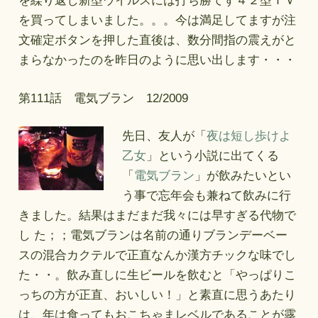
を繰り返し新型ウイルスには打ち勝てず４２型ＴＶ
を買ってしまいました。。。今は満足してますが注
文確定ボタンを押した直後は、数分間指の震えがと
まらなかったのを昨日のように思い出します・・・
第111話 電気ブラン 12/2009
先日、友人が「
夜は短し歩けよ
乙女
」という小説に出てくる
「
電気ブラン
」が飲みたいとい
う事で忘年会も兼ねて飲みに行
きました。結果はまだまだ我々には早すぎる代物で
し た；；電気ブランは名前の通りブランデーベー
スの混合カクテルで正直なんか漢方チックな味でし
た・・。飲み直しに生ビールを飲むと「やっぱりこ
っちの方が正直、おいしい！」と素直に思うあたり
は、年は食ってもおこちゃまレベルであることが露