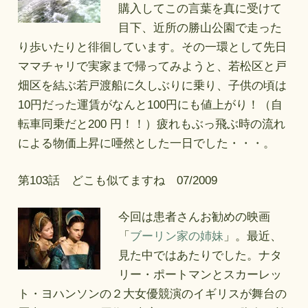
購入してこの言葉を真に受けて
目下、近所の勝山公園で走った
り歩いたりと徘徊しています。その一環として先日
ママチャリで実家まで帰ってみようと、若松区と戸
畑区を結ぶ若戸渡船に久しぶりに乗り、子供の頃は
10円だった運賃がなんと100円にも値上がり！（自
転車同乗だと200 円！！）疲れもぶっ飛ぶ時の流れ
による物価上昇に唖然とした一日でした・・・。
第103話 どこも似てますね 07/2009
今回は患者さんお勧めの映画
「
ブーリン家の姉妹
」。最近、
見た中ではあたりでした。ナタ
リー・ポートマンとスカーレッ
ト・ヨハンソンの２大女優競演のイギリスが舞台の