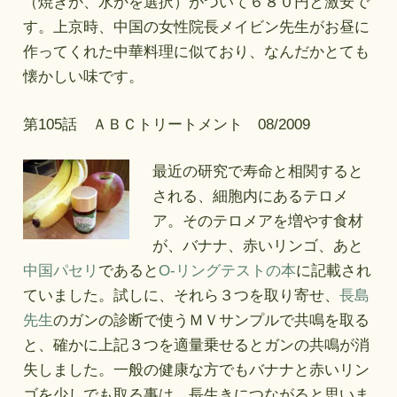
（焼きか、水かを選択）がついて６８０円と激安で
す。上京時、中国の女性院長メイビン先生がお昼に
作ってくれた中華料理に似ており、なんだかとても
懐かしい味です。
第105話 ＡＢＣトリートメント 08/2009
最近の研究で寿命と相関すると
される、細胞内にあるテロメ
ア。そのテロメアを増やす食材
が、バナナ、赤いリンゴ、あと
中国パセリ
であると
O-リングテストの本
に記載され
ていました。試しに、それら３つを取り寄せ、
長島
先生
のガンの診断で使うＭＶサンプルで共鳴を取る
と、確かに上記３つを適量乗せるとガンの共鳴が消
失しました。一般の健康な方でもバナナと赤いリン
ゴを少しでも取る事は、長生きにつながると思いま