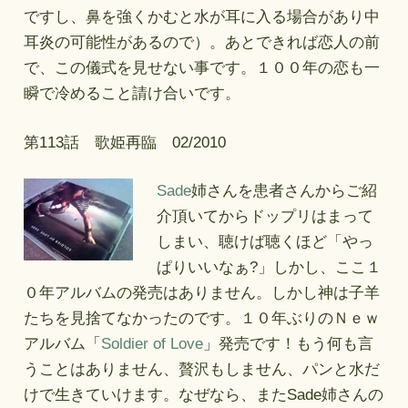
ですし、鼻を強くかむと水が耳に入る場合があり中
耳炎の可能性があるので）。あとできれば恋人の前
で、この儀式を見せない事です。１００年の恋も一
瞬で冷めること請け合いです。
第113話 歌姫再臨 02/2010
Sade
姉さんを患者さんからご紹
介頂いてからドップリはまって
しまい、聴けば聴くほど「やっ
ぱりいいなぁ?」しかし、ここ１
０年アルバムの発売はありません。しかし神は子羊
たちを見捨てなかったのです。１０年ぶりのＮｅｗ
アルバム「
Soldier of Love
」発売です！もう何も言
うことはありません、贅沢もしません、パンと水だ
けで生きていけます。なぜなら、またSade姉さんの