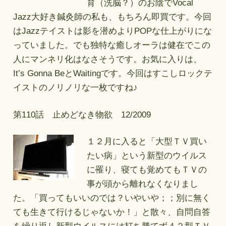
育（洗脳？）のお陰でVocal
Jazz大好き鍼灸師の私も、もちろん即買です。今回
はJazzテイストは影を潜めよりPOPな仕上がりにな
っていました。でも独特な癒しオーラは健在でこの
人にマンネリ化はなさそうです。お気に入りは、
It’s Gonna BeとWaitingです。今回はすこしロックテ
イストのノリノリな一枚ですね♪
第110話 止めどなき物欲 12/2009
１２月に入ると「大型ＴＶ買い
たい病」という新型のウイルス
に罹り、寝ても覚めてもＴＶの
事が頭から離れなくなりまし
た。「買ってもいいのでは？いやいや；；別に無く
ても生きて行けるじゃないか！」と散々、自問自答