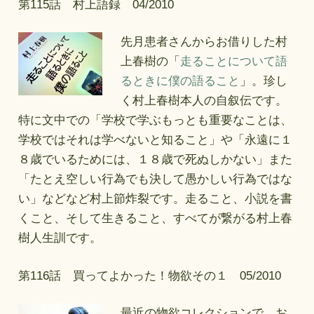
第115話 村上語録 04/2010
先月患者さんからお借りした村
上春樹の「
走ることについて語
るときに僕の語ること
」。珍し
く村上春樹本人の自叙伝です。
特に文中での「学校で学ぶもっとも重要なことは、
学校ではそれは学べないと知ること」や「永遠に１
８歳でいるためには、１８歳で死ぬしかない」また
「たとえ空しい行為でも決して愚かしい行為ではな
い」などなど村上節炸裂です。走ること、小説を書
くこと、そして生きること、すべてが繋がる村上春
樹人生訓です。
第116話 買ってよかった！物欲その１ 05/2010
最近の物欲コレクションで、お