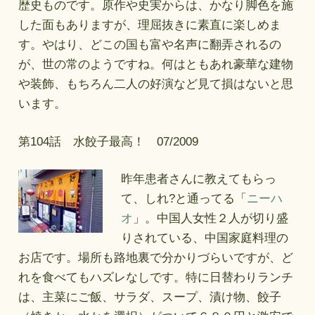
歴史ものです。原作や史実からは、かなり脚色を施
した面もありますが、理屈抜きに素直に楽しめま
す。やはり、どこの国も富や名声に翻弄されるの
が、世の常のようですね。何はともあれ豪華な建物
や装飾、もちろん二人の好演など見て損はないと思
います。
第104話 水餃子最高！ 07/2009
昨年患者さんに教えてもらっ
て、しれ?と通ってる「
ニーハ
オ
」。中国人女性２人が切り盛
りされている、中国家庭料理の
お店です。場所も路地裏で分かりづらいですが、ど
れを食べてもハズレなしです。特に日替わりランチ
は、主菜にご飯、サラダ、スープ、漬け物、餃子