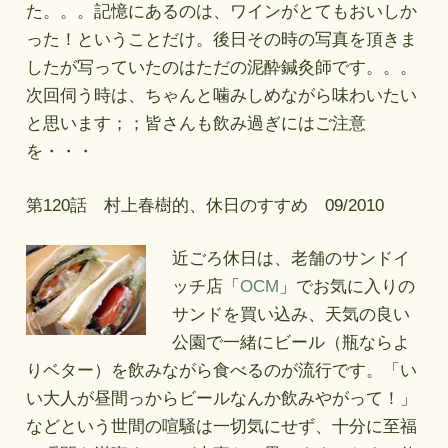
た。。。記憶にあるのは、ワインがとてもおいしか
った！ということだけ。後日その時の写真を頂きま
したが写っていたのはただの泥酔鍼灸師です。。。
次回伺う時は、ちゃんと噛みしめながら味わいたい
と思います；；皆さんも飲み過ぎにはご注意
を・・・
第120話 村上春樹的、休日のすすめ 09/2010
近ごろ休日は、老舗のサンドイ
ッチ店「
OCM
」でお気に入りの
サンドを買い込み、天気の良い
公園で一緒にビール（瓶ならよ
りベター）を飲みながら食べるのが流行です。「い
い大人が昼間っからビールなんか飲みやがって！」
などという世間の喧騒は一切気にせず、十分に至福