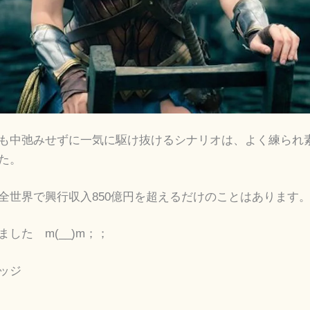
も中弛みせずに一気に駆け抜けるシナリオは、よく練られ
た。
全世界で興行収入850億円を超えるだけのことはあります
した m(__)m；；
ッジ