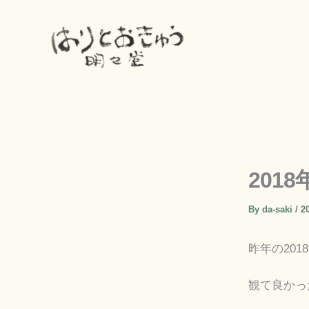
内
容
を
ス
キ
ッ
プ
201
By
da-saki
/
2
昨年の201
観て良かっ