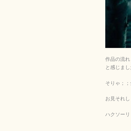
作品の流れ
と感じまし
そりゃ；；
お見それしま
ハクソーリ