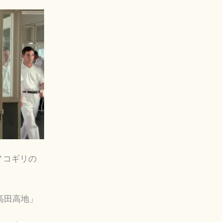
のノコギリの
高田高地」